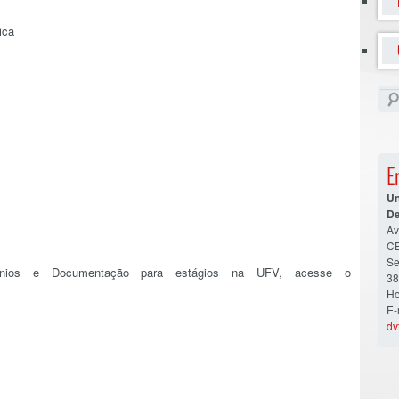
ica
E
Un
De
Av
CE
Se
ênios e Documentação para estágios na UFV, acesse o
38
Ho
E-
dv