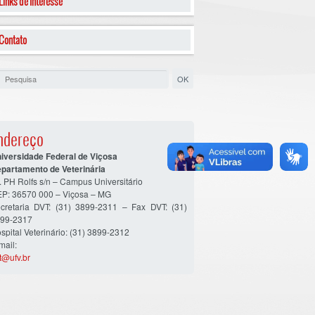
Links de Interesse
Contato
ndereço
iversidade Federal de Viçosa
partamento de Veterinária
. PH Rolfs s/n – Campus Universitário
P: 36570 000 – Viçosa – MG
cretaria DVT: (31) 3899-2311 – Fax DVT: (31)
99-2317
spital Veterinário: (31) 3899-2312
mail:
t@ufv.br